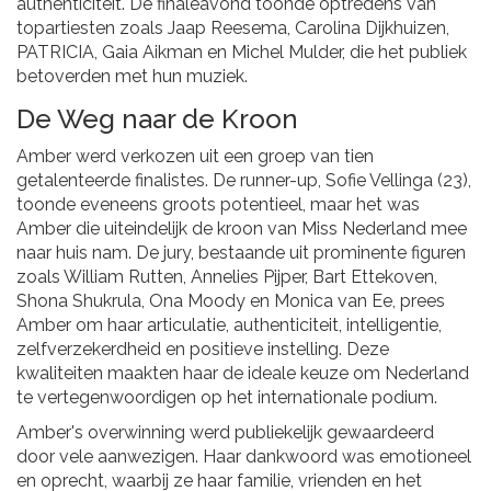
authenticiteit. De finaleavond toonde optredens van
topartiesten zoals Jaap Reesema, Carolina Dijkhuizen,
PATRICIA, Gaia Aikman en Michel Mulder, die het publiek
betoverden met hun muziek.
De Weg naar de Kroon
Amber werd verkozen uit een groep van tien
getalenteerde finalistes. De runner-up, Sofie Vellinga (23),
toonde eveneens groots potentieel, maar het was
Amber die uiteindelijk de kroon van Miss Nederland mee
naar huis nam. De jury, bestaande uit prominente figuren
zoals William Rutten, Annelies Pijper, Bart Ettekoven,
Shona Shukrula, Ona Moody en Monica van Ee, prees
Amber om haar articulatie, authenticiteit, intelligentie,
zelfverzekerdheid en positieve instelling. Deze
kwaliteiten maakten haar de ideale keuze om Nederland
te vertegenwoordigen op het internationale podium.
Amber's overwinning werd publiekelijk gewaardeerd
door vele aanwezigen. Haar dankwoord was emotioneel
en oprecht, waarbij ze haar familie, vrienden en het