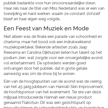
publiek bedankte voor hun onvoorwaardelijke steun.
Haar reis naar de titel van Miss Nederland was er een van
toewijding en hard werken, waarin ze constant zichzelf
bleef en haar eigen weg volgde.
Een Feest van Muziek en Mode
Niet alleen was de finale een parade van schoonheid en
charisma, maar het bood ook een indrukwekkend
muziekspektakel. Bekende artiesten zoals Jaap
Reesema en Carolina Dijkhuizen lieten hun talent op het
podium zien, wat zorgde voor een onvergetelijke avond
vol entertainment. De optredens werden goed
ontvangen door het publiek, dat in grote getale
aanwezig was om de show bij te wonen.
Eén van de hoogtepunten van de avond was de viering
van het 45-jarig jubileum van Hannah Skin Improvement,
de hoofdsponsor van het evenement. Ter ere van deze
mijlpaal introduceerde Hannah een nieuw product
genaamd FlairoSun. Dit was een gezichtspunt op
innovatie binnen de schoonheidsindustrie, en toonde hun