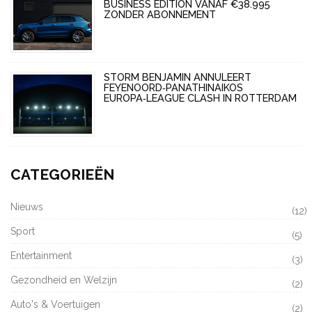
BUSINESS EDITION VANAF €38.995
ZONDER ABONNEMENT
STORM BENJAMIN ANNULEERT
FEYENOORD‑PANATHINAIKOS
EUROPA‑LEAGUE CLASH IN ROTTERDAM
CATEGORIEËN
Nieuws
(12)
Sport
(5)
Entertainment
(3)
Gezondheid en Welzijn
(2)
Auto's & Voertuigen
(2)