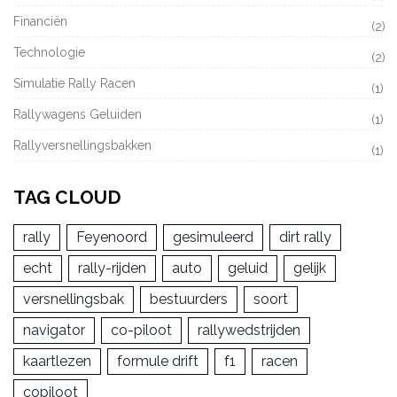
Financiën
(2)
Technologie
(2)
Simulatie Rally Racen
(1)
Rallywagens Geluiden
(1)
Rallyversnellingsbakken
(1)
TAG CLOUD
rally
Feyenoord
gesimuleerd
dirt rally
echt
rally-rijden
auto
geluid
gelijk
versnellingsbak
bestuurders
soort
navigator
co-piloot
rallywedstrijden
kaartlezen
formule drift
f1
racen
copiloot