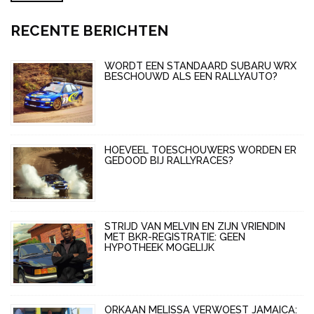
betekent dat je veel meer kennis over de sport kunt
opdoen en je vaardigheden kunt verbeteren. Het helpt je
RECENTE BERICHTEN
om betere beslissingen te nemen en je reactiesnelheid te
verbeteren, waardoor je op het circuit beter presteert.
WORDT EEN STANDAARD SUBARU WRX
Bovendien geeft het je een betere kijk op de
BESCHOUWD ALS EEN RALLYAUTO?
raceomstandigheden, waardoor je tijdens echte rallies
beter voorbereid bent. Kortom, simulatie rijden met Dirt
Rally is een geweldige manier om je rallyvaardigheden te
verbeteren en je prestaties in het echte leven te
HOEVEEL TOESCHOUWERS WORDEN ER
verbeteren.
GEDOOD BIJ RALLYRACES?
STRIJD VAN MELVIN EN ZIJN VRIENDIN
MET BKR-REGISTRATIE: GEEN
HYPOTHEEK MOGELIJK
ORKAAN MELISSA VERWOEST JAMAICA: