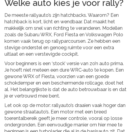
Welke auto kies je voor rally?
De meeste rallyauto’s zijn hatchbacks. Waarom? Een
hatchback is kort, licht en wendbaar. Dat maakt het
makkelijk om snel van richting te veranderen. Modellen
zoals de Subaru WRX, Ford Fiesta en Volkswagen Polo
komen vaak terug op rallyparcoursen. Ze hebben een
stevige onderstel en genoeg ruimte voor een extra
uitlaat en een verstevigde cockpit.
Voor beginners is een ‘stock’ versie van zo’n auto prima.
Je hoeft niet meteen een dure WRC‑auto te kopen. Een
gewone WRX of Fiesta, voorzien van een goede
schokdemper en een beschermende rollcage, doet het
al. Het belangrijkste is dat de auto betrouwbaar is en dat
je er vertrouwd mee bent.
Let ook op de motor: rallyauto’s draaien vaak hoger dan
gewone straatauto’s. Een motor met een breed
toerentalbereik geeft je meer controle, vooral op losse
ondergronden. Een eenvoudige manier om hier mee te
beginnen is een turbolader die al in de basisauto zit. Dat