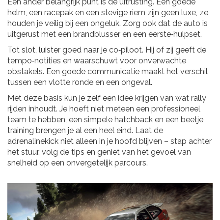
Een ander belangrijk punt is de uitrusting. Een goede
helm, een racepak en een stevige riem zijn geen luxe, ze
houden je veilig bij een ongeluk. Zorg ook dat de auto is
uitgerust met een brandblusser en een eerste‑hulpset.
Tot slot, luister goed naar je co‑piloot. Hij of zij geeft de
tempo‑notities en waarschuwt voor onverwachte
obstakels. Een goede communicatie maakt het verschil
tussen een vlotte ronde en een ongeval.
Met deze basis kun je zelf een idee krijgen van wat rally
rijden inhoudt. Je hoeft niet meteen een professioneel
team te hebben, een simpele hatchback en een beetje
training brengen je al een heel eind. Laat de
adrenalinekick niet alleen in je hoofd blijven – stap achter
het stuur, volg de tips en geniet van het gevoel van
snelheid op een onvergetelijk parcours.