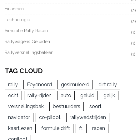
Financiën
(2)
Technologie
(2)
Simulatie Rally Racen
(1)
Rallywagens Geluiden
(1)
Rallyversnellingsbakken
(1)
TAG CLOUD
rally
Feyenoord
gesimuleerd
dirt rally
echt
rally-rijden
auto
geluid
gelijk
versnellingsbak
bestuurders
soort
navigator
co-piloot
rallywedstrijden
kaartlezen
formule drift
f1
racen
copiloot