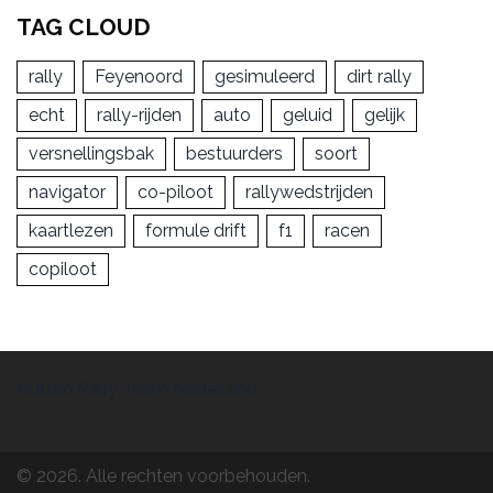
TAG CLOUD
rally
Feyenoord
gesimuleerd
dirt rally
echt
rally-rijden
auto
geluid
gelijk
versnellingsbak
bestuurders
soort
navigator
co-piloot
rallywedstrijden
kaartlezen
formule drift
f1
racen
copiloot
Hutten Rally Team Nederland
© 2026. Alle rechten voorbehouden.