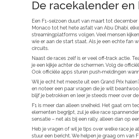
De racekalender en 
Een F1-seizoen duurt van maart tot december en
Monaco tot het hete asfalt van Abu Dhabi, elke r
streamingplatforms volgen. Veel mensen kijken 
wie er aan de start staat. Als je een echte fan
circuits.
Naast de races zelf is er veel off‑track actie.
je een kijkje achter de schermen. Volg de offic
Ook officiële apps sturen push‑meldingen wann
Wil je echt het meeste uit een Grand Prix hale
en noteer een paar vragen die je wilt beantwoo
blijf je betrokken en leer je steeds meer over d
F1 is meer dan alleen snelheid. Het gaat om te
elementen begrijpt, zul je elke race spannender
sensatie – net als bij een rally, alleen dan op een
Heb je vragen of wil je tips over welke race je
stuur een bericht. We helpen je graag om van 