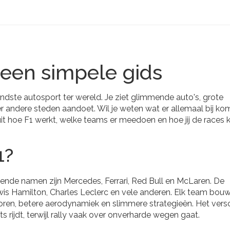
 een simpele gids
endste autosport ter wereld. Je ziet glimmende auto's, grote
r andere steden aandoet. Wil je weten wat er allemaal bij ko
uit hoe F1 werkt, welke teams er meedoen en hoe jij de races 
1?
ekende namen zijn Mercedes, Ferrari, Red Bull en McLaren. De
wis Hamilton, Charles Leclerc en vele anderen. Elk team bouwt
oren, betere aerodynamiek en slimmere strategieën. Het versc
ts rijdt, terwijl rally vaak over onverharde wegen gaat.