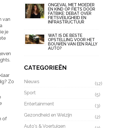
ONGEVAL MET MOEDER
EN KIND OP FIETS DOOR
FATBIKE: DEBAT OVER
FIETSVEILIGHEID EN
n van
INFRASTRUCTUUR
ia
e je
WAT IS DE BESTE
ete
OPSTELLING VOOR HET
BOUWEN VAN EEN RALLY
AUTO?
 geven
ghts.
CATEGORIEËN
klaar
Nieuws
dig? Zo
(12)
Sport
(5)
e
e
Entertainment
(3)
Gezondheid en Welzijn
(2)
m of
Auto's & Voertuigen