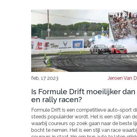
feb, 17 2023
Jeroen Van 
Is Formule Drift moeilijker dan
en rally racen?
Formule Drift is een competitieve auto-sport d
steeds populairder wordt. Het is een stijl van d
waarbij coureurs op zoek gaan naar de beste li
bocht te nemen. Het is een stijl van race waarbi
coureurs in staat zijn om hun auto te laten glijd