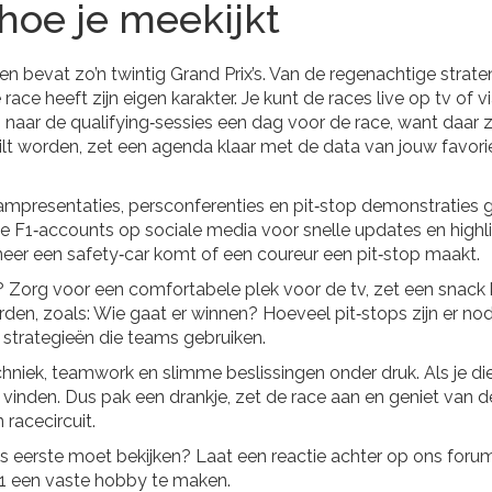
hoe je meekijkt
 bevat zo’n twintig Grand Prix’s. Van de regenachtige strate
ace heeft zijn eigen karakter. Je kunt de races live op tv of v
naar de qualifying‑sessies een dag voor de race, want daar zi
 wilt worden, zet een agenda klaar met de data van jouw favori
 Teampresentaties, persconferenties en pit‑stop demonstraties
iële F1‑accounts op sociale media voor snelle updates en highli
eer een safety‑car komt of een coureur een pit‑stop maakt.
n? Zorg voor een comfortabele plek voor de tv, zet een snack 
rden, zoals: Wie gaat er winnen? Hoeveel pit‑stops zijn er no
e strategieën die teams gebruiken.
chniek, teamwork en slimme beslissingen onder druk. Als je di
 vinden. Dus pak een drankje, zet de race aan en geniet van d
 racecircuit.
 als eerste moet bekijken? Laat een reactie achter op ons foru
F1 een vaste hobby te maken.