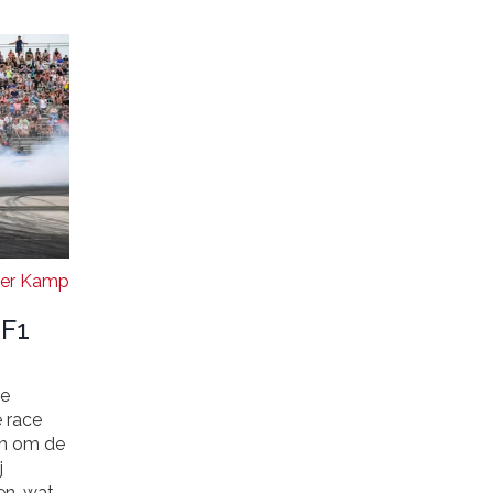
Der Kamp
 F1
ie
e race
jn om de
j
en, wat