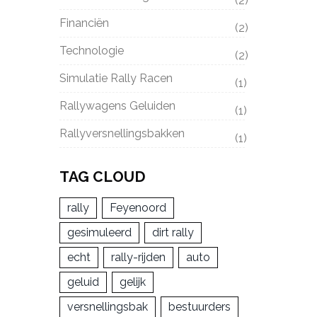
(2)
Financiën
(2)
Technologie
(2)
Simulatie Rally Racen
(1)
Rallywagens Geluiden
(1)
Rallyversnellingsbakken
(1)
TAG CLOUD
rally
Feyenoord
gesimuleerd
dirt rally
echt
rally-rijden
auto
geluid
gelijk
versnellingsbak
bestuurders