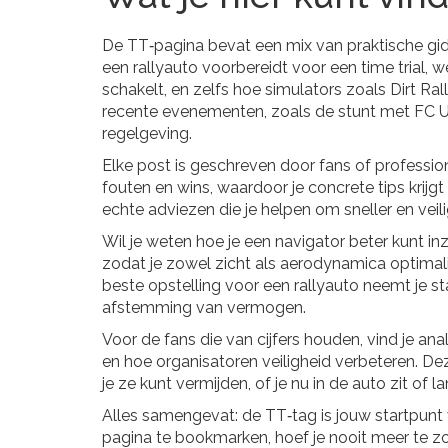
De TT‑pagina bevat een mix van praktische gid
een rallyauto voorbereidt voor een time trial, w
schakelt, en zelfs hoe simulators zoals Dirt Ral
recente evenementen, zoals de stunt met FC Utr
regelgeving.
Elke post is geschreven door fans of professiona
fouten en wins, waardoor je concrete tips krijg
echte adviezen die je helpen om sneller en veilig
Wil je weten hoe je een navigator beter kunt inz
zodat je zowel zicht als aerodynamica optimalise
beste opstelling voor een rallyauto neemt je 
afstemming van vermogen.
Voor de fans die van cijfers houden, vind je an
en hoe organisatoren veiligheid verbeteren. Deze
je ze kunt vermijden, of je nu in de auto zit of l
Alles samengevat: de TT‑tag is jouw startpunt 
pagina te bookmarken, hoef je nooit meer te z