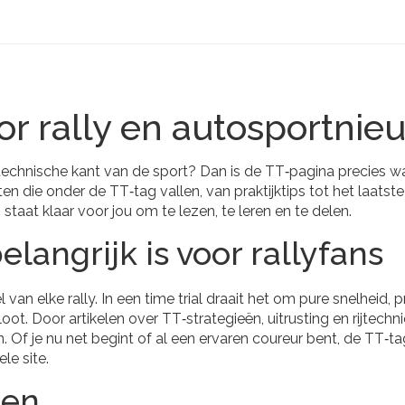
or rally en autosportnie
e technische kant van de sport? Dan is de TT‑pagina precies wa
ten die onder de TT‑tag vallen, van praktijktips tot het laatste
staat klaar voor jou om te lezen, te leren en te delen.
angrijk is voor rallyfans
l van elke rally. In een time trial draait het om pure snelheid, 
ot. Door artikelen over TT‑strategieën, uitrusting en rijtechn
n. Of je nu net begint of al een ervaren coureur bent, de TT‑t
le site.
den