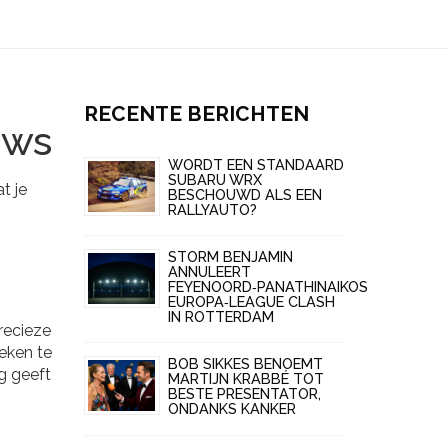
RECENTE BERICHTEN
uws
WORDT EEN STANDAARD
SUBARU WRX
t je
BESCHOUWD ALS EEN
RALLYAUTO?
STORM BENJAMIN
ANNULEERT
FEYENOORD‑PANATHINAIKOS
EUROPA‑LEAGUE CLASH
IN ROTTERDAM
precieze
ieken te
BOB SIKKES BENOEMT
ag geeft
MARTIJN KRABBÉ TOT
BESTE PRESENTATOR,
ONDANKS KANKER