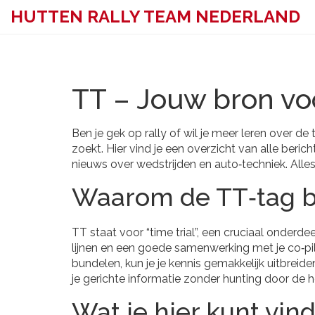
HUTTEN RALLY TEAM NEDERLAND
TT – Jouw bron vo
Ben je gek op rally of wil je meer leren over d
zoekt. Hier vind je een overzicht van alle berich
nieuws over wedstrijden en auto‑techniek. Alles 
Waarom de TT‑tag bel
TT staat voor “time trial”, een cruciaal onderdee
lijnen en een goede samenwerking met je co‑pilo
bundelen, kun je je kennis gemakkelijk uitbreide
je gerichte informatie zonder hunting door de he
Wat je hier kunt vin