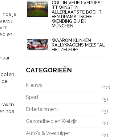
COLLIN VEIJER VERLIEST
TT WINST IN
ALLERLAATSTE BOCHT:
: hoe je
EEN DRAMATISCHE
snelst
WENDING BIJ EK
MÜNCHEN
over
eid en
WAAROM KLINKEN
RALLYWAGENS MEESTAL
HETZELFDE?
,
 maar
CATEGORIEËN
looten,
r de
Nieuws
(12)
Sport
(5)
d raken
Entertainment
 en hoe
(3)
Gezondheid en Welzijn
(2)
Auto's & Voertuigen
h
(2)