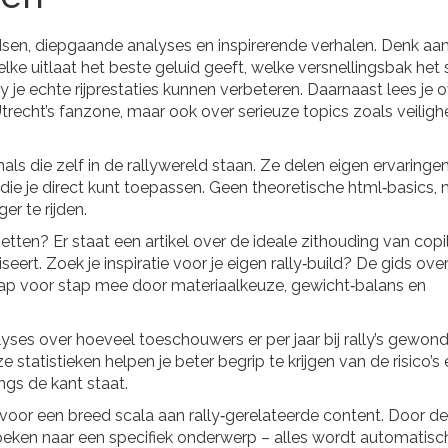
sen, diepgaande analyses en inspirerende verhalen. Denk aan
elke uitlaat het beste geluid geeft, welke versnellingsbak het 
ly je echte rijprestaties kunnen verbeteren. Daarnaast lees je 
echt’s fanzone, maar ook over serieuze topics zoals veiligh
ls die zelf in de rallywereld staan. Ze delen eigen ervaringen
t die je direct kunt toepassen. Geen theoretische html‑basics,
er te rijden.
etten? Er staat een artikel over de ideale zithouding van copi
ert. Zoek je inspiratie voor je eigen rally‑build? De gids ove
stap voor stap mee door materiaalkeuze, gewicht‑balans en
alyses over hoeveel toeschouwers er per jaar bij rally’s gewon
 statistieken helpen je beter begrip te krijgen van de risico’s
angs de kant staat.
voor een breed scala aan rally‑gerelateerde content. Door de
oeken naar een specifiek onderwerp – alles wordt automatisc