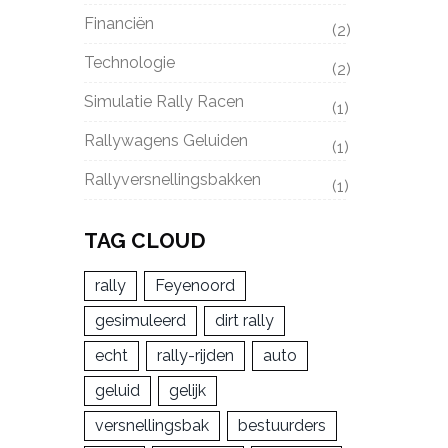
Financiën
(2)
Technologie
(2)
Simulatie Rally Racen
(1)
Rallywagens Geluiden
(1)
Rallyversnellingsbakken
(1)
TAG CLOUD
rally
Feyenoord
gesimuleerd
dirt rally
echt
rally-rijden
auto
geluid
gelijk
versnellingsbak
bestuurders