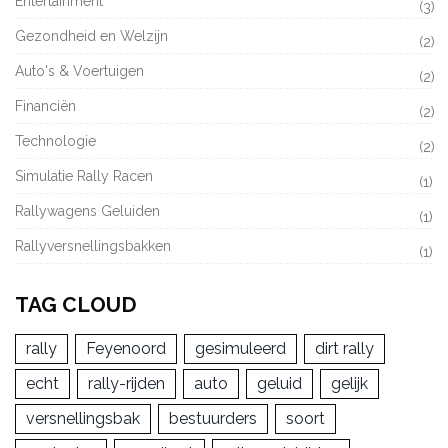
Entertainment
(3)
Gezondheid en Welzijn
(2)
Auto's & Voertuigen
(2)
Financiën
(2)
Technologie
(2)
Simulatie Rally Racen
(1)
Rallywagens Geluiden
(1)
Rallyversnellingsbakken
(1)
TAG CLOUD
rally
Feyenoord
gesimuleerd
dirt rally
echt
rally-rijden
auto
geluid
gelijk
versnellingsbak
bestuurders
soort