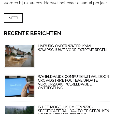
worden bij rallyraces. Hoewel het exacte aantal per jaar
kan variëren, gebeuren er soms tragische ongevallen
waarbij toeschouwers betrokken zijn. Het is belangrijk
MEER
om te beseffen dat de organisatoren van rally's veel
maatregelen nemen om de veiligheid van het publiek te
waarborgen, maar het blijft cruciaal dat toeschouwers
RECENTE BERICHTEN
ook zelf hun verantwoordelijkheid nemen en op veilige
afstand van het parcours blijven. Laten we samen hopen
LIMBURG ONDER WATER: KNMI
op een veilige rallytoekomst voor iedereen.
WAARSCHUWT VOOR EXTREME REGEN
WERELDWIJDE COMPUTERUITVAL DOOR
CROWDSTRIKE FOUTIEVE UPDATE
VEROORZAAKT WERELDWIJDE
ONTREGELING
IS HET MOGELIJK OM EEN WRC-
SPECIFICATIE RALLYAUTO TE GEBRUIKEN