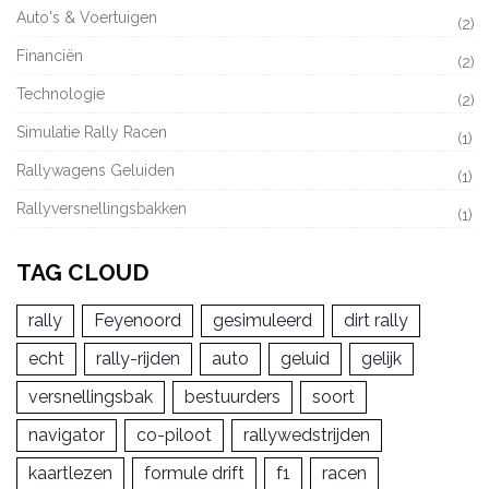
Auto's & Voertuigen
(2)
Financiën
(2)
Technologie
(2)
Simulatie Rally Racen
(1)
Rallywagens Geluiden
(1)
Rallyversnellingsbakken
(1)
TAG CLOUD
rally
Feyenoord
gesimuleerd
dirt rally
echt
rally-rijden
auto
geluid
gelijk
versnellingsbak
bestuurders
soort
navigator
co-piloot
rallywedstrijden
kaartlezen
formule drift
f1
racen