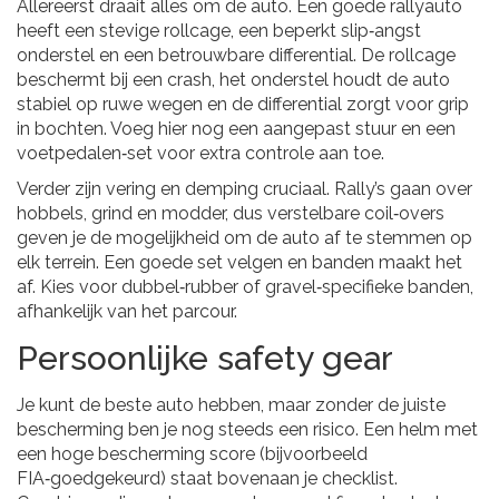
Allereerst draait alles om de auto. Een goede rallyauto
heeft een stevige rollcage, een beperkt slip‑angst
onderstel en een betrouwbare differential. De rollcage
beschermt bij een crash, het onderstel houdt de auto
stabiel op ruwe wegen en de differential zorgt voor grip
in bochten. Voeg hier nog een aangepast stuur en een
voetpedalen‑set voor extra controle aan toe.
Verder zijn vering en demping cruciaal. Rally’s gaan over
hobbels, grind en modder, dus verstelbare coil‑overs
geven je de mogelijkheid om de auto af te stemmen op
elk terrein. Een goede set velgen en banden maakt het
af. Kies voor dubbel‑rubber of gravel‑specifieke banden,
afhankelijk van het parcour.
Persoonlijke safety gear
Je kunt de beste auto hebben, maar zonder de juiste
bescherming ben je nog steeds een risico. Een helm met
een hoge bescherming score (bijvoorbeeld
FIA‑goedgekeurd) staat bovenaan je checklist.