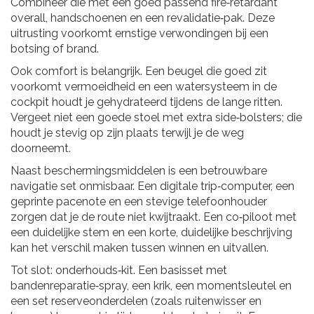
Combineer die met een goed passend fire‑retardant
overall, handschoenen en een revalidatie‑pak. Deze
uitrusting voorkomt ernstige verwondingen bij een
botsing of brand.
Ook comfort is belangrijk. Een beugel die goed zit
voorkomt vermoeidheid en een watersysteem in de
cockpit houdt je gehydrateerd tijdens de lange ritten.
Vergeet niet een goede stoel met extra side‑bolsters; die
houdt je stevig op zijn plaats terwijl je de weg
doorneemt.
Naast beschermingsmiddelen is een betrouwbare
navigatie set onmisbaar. Een digitale trip‑computer, een
geprinte pacenote en een stevige telefoonhouder
zorgen dat je de route niet kwijtraakt. Een co‑piloot met
een duidelijke stem en een korte, duidelijke beschrijving
kan het verschil maken tussen winnen en uitvallen.
Tot slot: onderhouds‑kit. Een basisset met
bandenreparatie‑spray, een krik, een momentsleutel en
een set reserveonderdelen (zoals ruitenwisser en