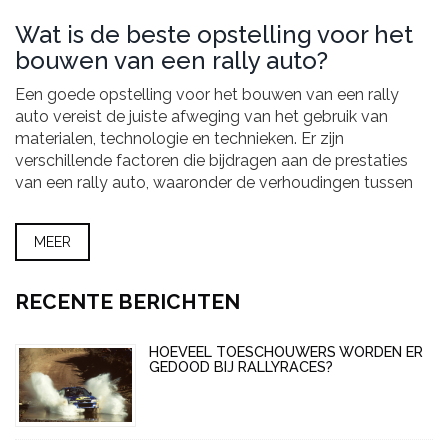
Wat is de beste opstelling voor het
bouwen van een rally auto?
Een goede opstelling voor het bouwen van een rally
auto vereist de juiste afweging van het gebruik van
materialen, technologie en technieken. Er zijn
verschillende factoren die bijdragen aan de prestaties
van een rally auto, waaronder de verhoudingen tussen
wielbasis, spoorbreedte en cabrioletlengte, het gewicht
van het voertuig, de aerodynamica van het voertuig en
MEER
de verhouding tussen vermogen en gewicht. De beste
opstelling voor een rally auto is afhankelijk van de
individuele vereisten van de coureur en de locatie.
RECENTE BERICHTEN
HOEVEEL TOESCHOUWERS WORDEN ER
GEDOOD BIJ RALLYRACES?