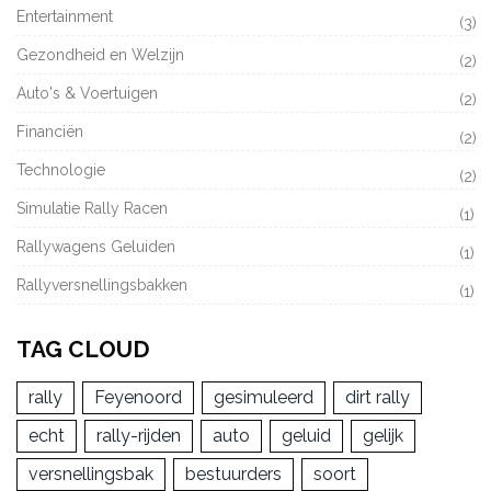
Entertainment
(3)
Gezondheid en Welzijn
(2)
Auto's & Voertuigen
(2)
Financiën
(2)
Technologie
(2)
Simulatie Rally Racen
(1)
Rallywagens Geluiden
(1)
Rallyversnellingsbakken
(1)
TAG CLOUD
rally
Feyenoord
gesimuleerd
dirt rally
echt
rally-rijden
auto
geluid
gelijk
versnellingsbak
bestuurders
soort