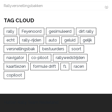
Rallyversnellingsbakken
(1)
TAG CLOUD
rally
Feyenoord
gesimuleerd
dirt rally
echt
rally-rijden
auto
geluid
gelijk
versnellingsbak
bestuurders
soort
navigator
co-piloot
rallywedstrijden
kaartlezen
formule drift
f1
racen
copiloot
Hutten Rally Team Nederland