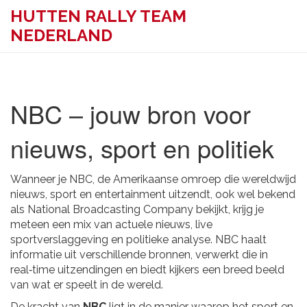
HUTTEN RALLY TEAM
NEDERLAND
NBC – jouw bron voor
nieuws, sport en politiek
Wanneer je
NBC
,
de Amerikaanse omroep die wereldwijd
nieuws, sport en entertainment uitzendt
, ook wel bekend
als
National Broadcasting Company
bekijkt, krijg je
meteen een mix van actuele
nieuws
, live
sportverslaggeving en politieke analyse. NBC haalt
informatie uit verschillende bronnen, verwerkt die in
real‑time uitzendingen en biedt kijkers een breed beeld
van wat er speelt in de wereld.
De kracht van
NBC
ligt in de manier waarop het
sport
en